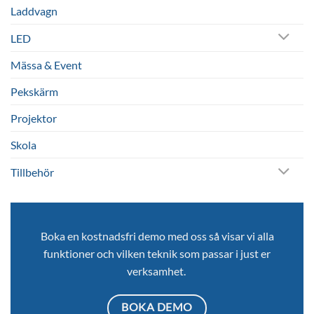
Laddvagn
LED
Mässa & Event
Pekskärm
Projektor
Skola
Tillbehör
Boka en kostnadsfri demo med oss så visar vi alla
funktioner och vilken teknik som passar i just er
verksamhet.
BOKA DEMO