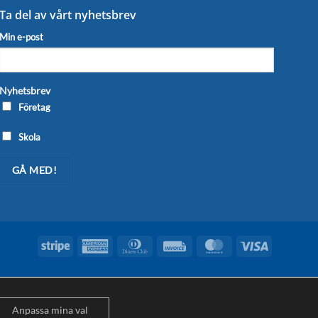
Ta del av vårt nyhetsbrev
Min e-post
Nyhetsbrev
Företag
Skola
Stripe
American
Dinners
Invoice
MasterCard
Visa
Express
Club
Anpassa mina val