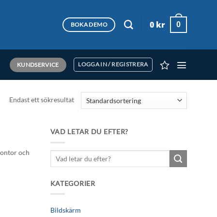
0
kr
0
BOKA DEMO
KUNDSERVICE
LOGGA IN / REGISTRERA
Endast ett sökresultat
VAD LETAR DU EFTER?
 kontor och
Sök
efter:
KATEGORIER
Bildskärm