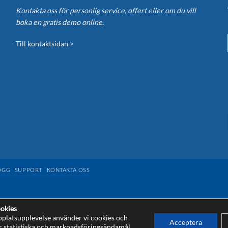
Kontakta oss för personlig service, offert eller om du vill
boka en gratis demo online.
Till kontaktsidan >
OGG
SUPPORT
KONTAKTA OSS
okies
bplatsupplevelse använder vi cookies och
Acceptera
r statistiska och marknadsföringsändamål.