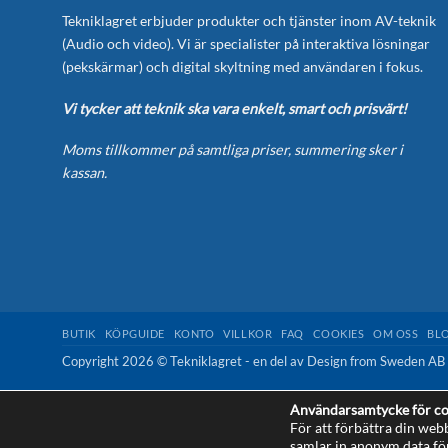
Tekniklagret erbjuder produkter och tjänster inom AV-teknik
(Audio och video). Vi är specialister på interaktiva lösningar
(pekskärmar) och digital skyltning med användaren i fokus.
Vi tycker att teknik ska vara enkelt, smart och prisvärt!
Moms tillkommer på samtliga priser, summering sker i
kassan.
BUTIK
KÖPGUIDE
KONTO
VILLKOR
FAQ
COOKIES
OM OSS
BL
Copyright 2026 © Tekniklagret - en del av
Design from Sweden AB
Användarsamtycke för co
För att förbättra din web
samlar in anonym data fö