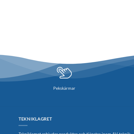
Pekskärmar
TEKNIKLAGRET
Tekniklagret erbjuder produkter och tjänster inom AV-teknik