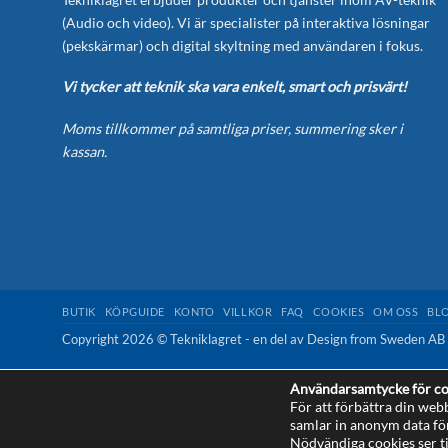
(Audio och video). Vi är specialister på interaktiva lösningar
(pekskärmar) och digital skyltning med användaren i fokus.
Vi tycker att teknik ska vara enkelt, smart och prisvärt!
Moms tillkommer på samtliga priser, summering sker i
kassan.
BUTIK
KÖPGUIDE
KONTO
VILLKOR
FAQ
COOKIES
OM OSS
BL
Copyright 2026 © Tekniklagret - en del av
Design from Sweden AB
Användarsamtycke för co
För att förbättra din web
samlar in anonym data fö
This site is protected by reCAPTCHA and the Google
Privacy Policy
Nödvändiga cookies ser ti