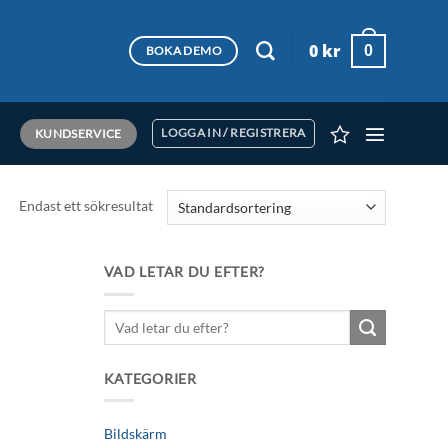
0
kr
0
BOKA DEMO
KUNDSERVICE
LOGGA IN / REGISTRERA
Endast ett sökresultat
VAD LETAR DU EFTER?
Sök
efter:
KATEGORIER
Bildskärm