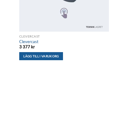
CLEVERCAST
Clevercast
3 377
kr
LÄGG TILL I VARUKORG