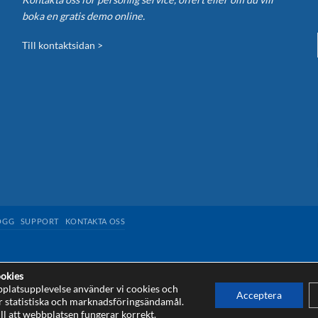
boka en gratis demo online.
Till kontaktsidan >
OGG
SUPPORT
KONTAKTA OSS
okies
bplatsupplevelse använder vi cookies och
Acceptera
r statistiska och marknadsföringsändamål.
and
Terms of Service
apply.
ll att webbplatsen fungerar korrekt.