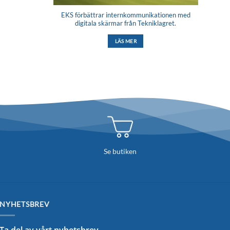
EKS förbättrar internkommunikationen med
digitala skärmar från Tekniklagret.
LÄS MER
Se butiken
NYHETSBREV
Ta del av vårt nyhetsbrev