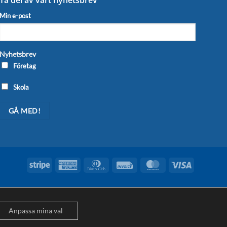
Min e-post
Nyhetsbrev
Företag
Skola
Stripe
American
Dinners
Invoice
MasterCard
Visa
Express
Club
Anpassa mina val