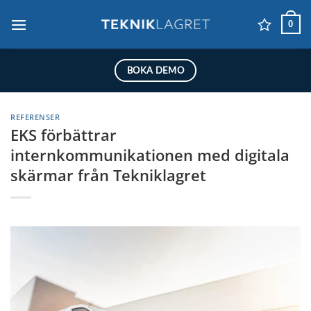
Skip
0
to
content
BOKA DEMO
REFERENSER
EKS förbättrar
internkommunikationen med digitala
skärmar från Tekniklagret