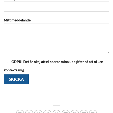
väljas
väljas
på
på
produktsidan
produktsidan
Mitt meddelande
GDPR! Det är okej att ni sparar mina uppgifter så att ni kan
kontakta mig.