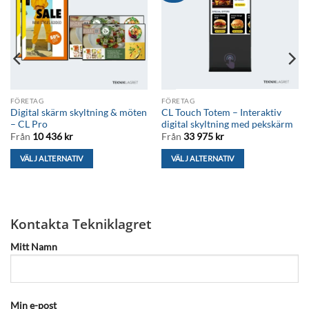
FÖRETAG
FÖRETAG
Digital skärm skyltning & möten
CL Touch Totem – Interaktiv
– CL Pro
digital skyltning med pekskärm
Från
10 436
kr
Från
33 975
kr
VÄLJ ALTERNATIV
VÄLJ ALTERNATIV
Den
Den
här
här
produkten
produkten
har
har
Kontakta Tekniklagret
flera
flera
Mitt Namn
varianter.
varianter.
De
De
olika
olika
alternativen
alternativen
kan
kan
Min e-post