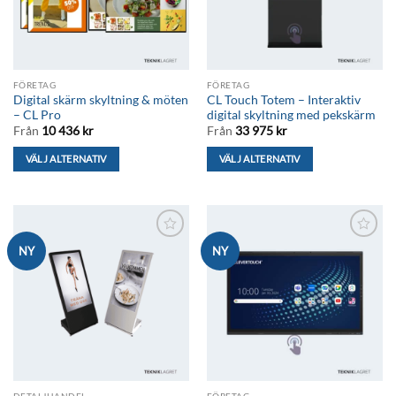
FÖRETAG
FÖRETAG
Digital skärm skyltning & möten
CL Touch Totem – Interaktiv
– CL Pro
digital skyltning med pekskärm
Från
10 436
kr
Från
33 975
kr
VÄLJ ALTERNATIV
VÄLJ ALTERNATIV
Den
Den
här
här
produkten
produkten
har
har
Lägg till i
Lägg till i
NY
NY
flera
flera
önskelistan
önskelistan
varianter.
varianter.
De
De
olika
olika
alternativen
alternativen
kan
kan
väljas
väljas
på
på
DETALJHANDEL
FÖRETAG