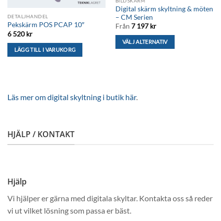
BILDSKÄRM
produktsidan
Digital skärm skyltning & möten
– CM Serien
DETALJHANDEL
Pekskärm POS PCAP 10″
Från
7 197
kr
6 520
kr
VÄLJ ALTERNATIV
LÄGG TILL I VARUKORG
Den
här
produkten
har
flera
Läs mer om digital skyltning i butik här
.
varianter.
De
olika
HJÄLP / KONTAKT
alternativen
kan
väljas
på
produktsidan
Hjälp
Vi hjälper er gärna med digitala skyltar. Kontakta oss så reder
vi ut vilket lösning som passa er bäst.