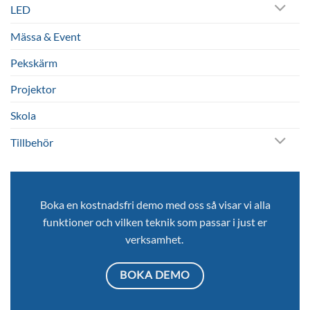
LED
Mässa & Event
Pekskärm
Projektor
Skola
Tillbehör
Boka en kostnadsfri demo med oss så visar vi alla
funktioner och vilken teknik som passar i just er
verksamhet.
BOKA DEMO