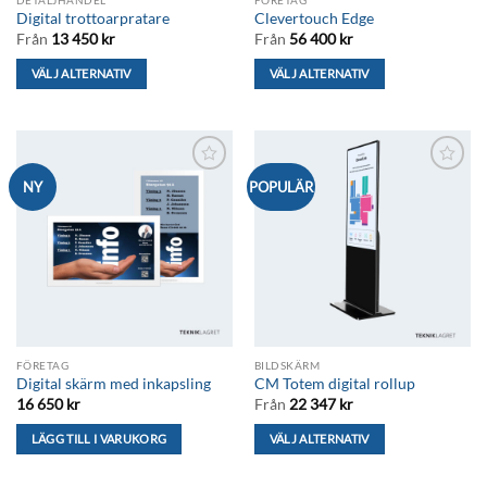
produktsidan
produktsidan
Digital trottoarpratare
Clevertouch Edge
Från
13 450
kr
Från
56 400
kr
VÄLJ ALTERNATIV
VÄLJ ALTERNATIV
Den
Den
här
här
produkten
produkten
har
har
Lägg till i
Lägg till i
NY
POPULÄR
flera
flera
önskelistan
önskelistan
varianter.
varianter.
De
De
olika
olika
alternativen
alternativen
kan
kan
väljas
väljas
på
på
FÖRETAG
BILDSKÄRM
produktsidan
produktsidan
Digital skärm med inkapsling
CM Totem digital rollup
16 650
kr
Från
22 347
kr
LÄGG TILL I VARUKORG
VÄLJ ALTERNATIV
Den
här