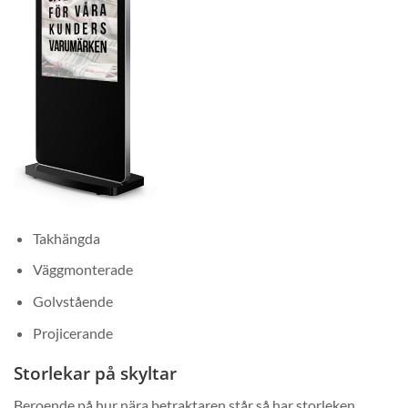
Takhängda
Väggmonterade
Golvstående
Projicerande
Storlekar på skyltar
Beroende på hur nära betraktaren står så har storleken