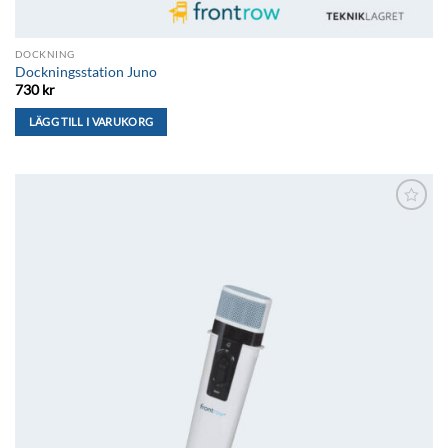
DOCKNING
Dockningsstation Juno
730
kr
LÄGG TILL I VARUKORG
Lägg till i
önskelistan