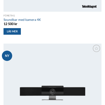
FÖRETAG
Soundbar med kamera 4K
12 500
kr
LÄS MER
Lägg till i
NY
önskelistan