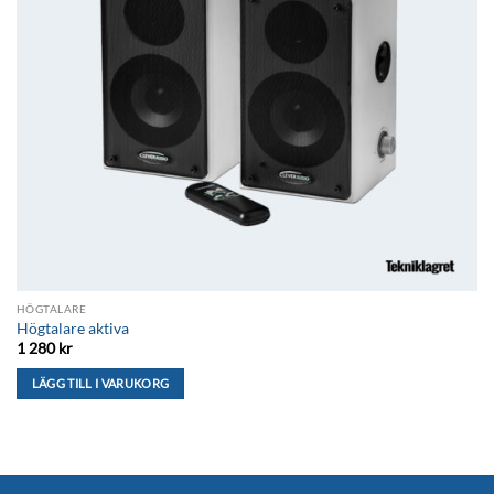
HÖGTALARE
Högtalare aktiva
1 280
kr
LÄGG TILL I VARUKORG