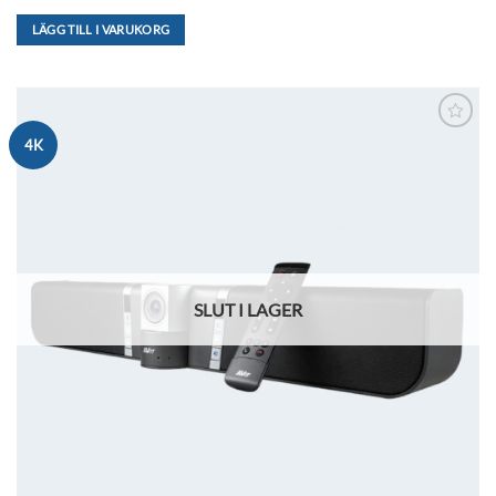
LÄGG TILL I VARUKORG
Lägg till i
4K
önskelistan
SLUT I LAGER