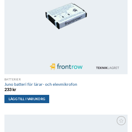
BATTERIER
Juno batteri för lärar- och elevmikrofon
233
kr
LÄGG TILL I VARUKORG
Lägg till i