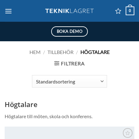
Skip
0
to
content
BOKA DEMO
HEM
/
TILLBEHÖR
/
HÖGTALARE
FILTRERA
Högtalare
Högtalare till möten, skola och konferens.