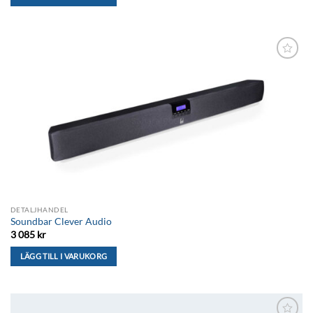
Lägg till i
önskelistan
DETALJHANDEL
Soundbar Clever Audio
3 085
kr
LÄGG TILL I VARUKORG