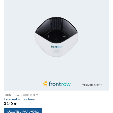
önskelistan
FRONTROW - LJUDSYSTEM
Lärarmikrofon Juno
3 140
kr
LÄGG TILL I VARUKORG