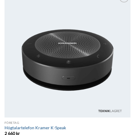
Lägg till i
önskelistan
FÖRETAG
Högtalartelefon Kramer K-Speak
2 660
kr