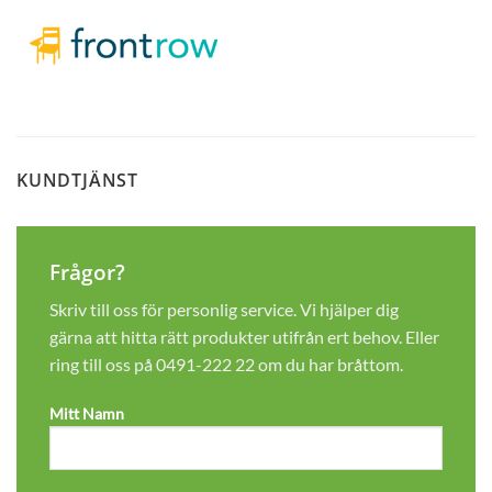
KUNDTJÄNST
Frågor?
Skriv till oss för personlig service. Vi hjälper dig
gärna att hitta rätt produkter utifrån ert behov. Eller
ring till oss på
0491-222 22
om du har bråttom.
Mitt Namn