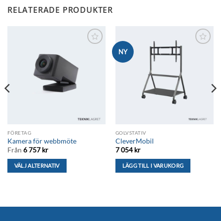
RELATERADE PRODUKTER
Lägg till i
Lägg till i
NY
önskelistan
önskelistan
FÖRETAG
GOLVSTATIV
Kamera för webbmöte
CleverMobil
Från
6 757
kr
7 054
kr
VÄLJ ALTERNATIV
LÄGG TILL I VARUKORG
Den
här
produkten
har
flera