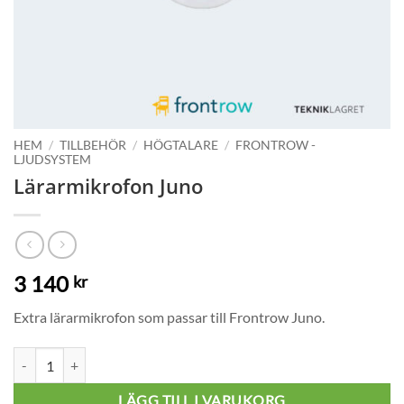
HEM
/
TILLBEHÖR
/
HÖGTALARE
/
FRONTROW -
LJUDSYSTEM
Lärarmikrofon Juno
3 140
kr
Extra lärarmikrofon som passar till Frontrow Juno.
Lärarmikrofon Juno mängd
LÄGG TILL I VARUKORG