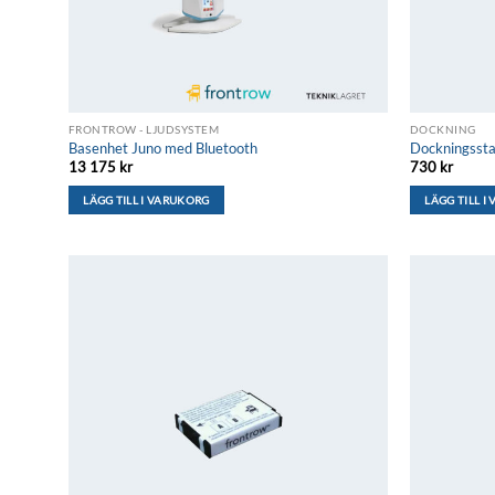
FRONTROW - LJUDSYSTEM
DOCKNING
Basenhet Juno med Bluetooth
Dockningssta
13 175
kr
730
kr
LÄGG TILL I VARUKORG
LÄGG TILL I
Lägg till i
önskelistan