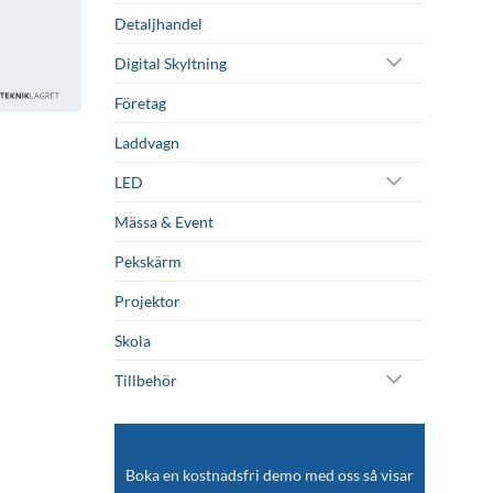
Detaljhandel
Digital Skyltning
Företag
Laddvagn
LED
Mässa & Event
Pekskärm
Projektor
Skola
Tillbehör
Boka en kostnadsfri demo med oss så visar