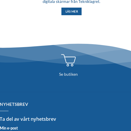
digitala skärmar från Tekniklagret.
LÄS MER
Se butiken
NYHETSBREV
Ta del av vårt nyhetsbrev
Min e-post