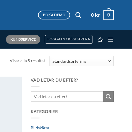
0
kr
0
BOKA DEMO
KUNDSERVICE
LOGGA IN / REGISTRERA
Visar alla 5 resultat
VAD LETAR DU EFTER?
Lägg till i
Sök
önskelistan
efter:
KATEGORIER
Bildskärm