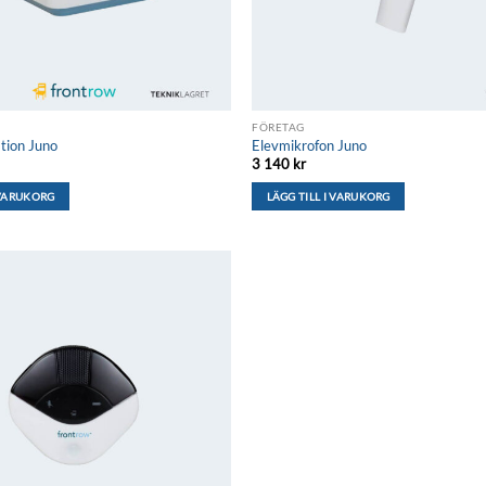
FÖRETAG
tion Juno
Elevmikrofon Juno
3 140
kr
 VARUKORG
LÄGG TILL I VARUKORG
Lägg till i
önskelistan