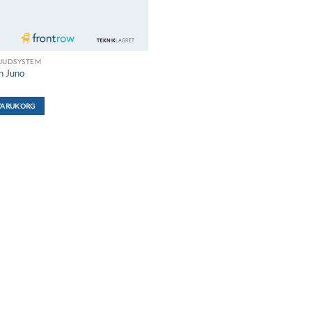
LJUDSYSTEM
n Juno
 VARUKORG