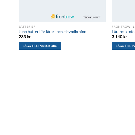
BATTERIER
FRONTROW - 
Juno batteri för lärar- och elevmikrofon
Lärarmikrofo
233
kr
3 140
kr
LÄGG TILL I VARUKORG
LÄGG TILL I