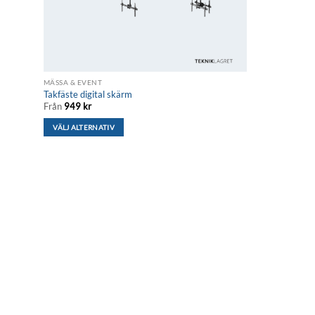
MÄSSA & EVENT
Takfäste digital skärm
Från
949
kr
VÄLJ ALTERNATIV
Den
här
produkten
har
flera
varianter.
De
olika
alternativen
kan
väljas
på
produktsidan