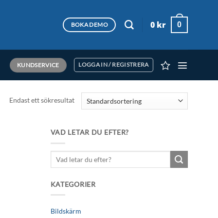
0
kr
0
BOKA DEMO
KUNDSERVICE
LOGGA IN / REGISTRERA
Endast ett sökresultat
VAD LETAR DU EFTER?
Sök
efter:
KATEGORIER
Bildskärm