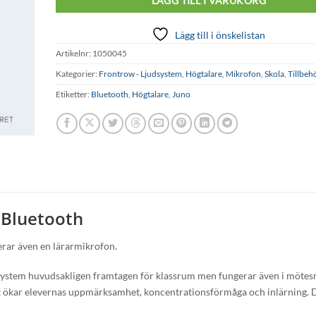
LÄGG TILL I VARUKORG
Lägg till i önskelistan
Artikelnr:
1050045
Kategorier:
Frontrow - Ljudsystem
,
Högtalare
,
Mikrofon
,
Skola
,
Tillbeh
Etiketter:
Bluetooth
,
Högtalare
,
Juno
 Bluetooth
rar även en lärarmikrofon.
system huvudsakligen framtagen för klassrum men fungerar även i möte
et ökar elevernas uppmärksamhet, koncentrationsförmåga och inlärning.