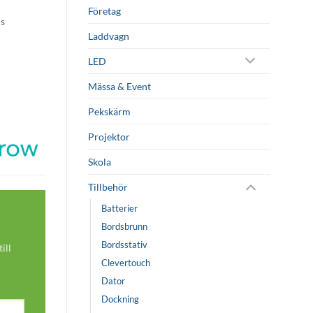
Företag
ms
Laddvagn
LED
Mässa & Event
Pekskärm
Projektor
Skola
Tillbehör
Batterier
Bordsbrunn
Bordsstativ
ill
Clevertouch
Dator
Dockning