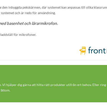
e den inbyggda pekskärmen, där systemet kan anpassas till olika klassru
r systemet och är redo för användning.
med basenhet och lärarmikrofon.
laddställ för mikrofoner.
e. Vi hjälper dig gärna att hitta rätt produkter utifrån ert behov. Eller ring t
råttom.