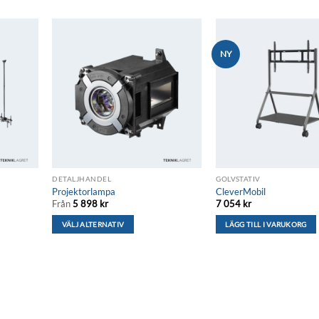
NY
ägg till i
Lägg till i
skelistan
önskelistan
DETALJHANDEL
GOLVSTATIV
Projektorlampa
CleverMobil
Från
5 898
kr
7 054
kr
VÄLJ ALTERNATIV
LÄGG TILL I VARUKORG
Den
här
produkten
har
flera
varianter.