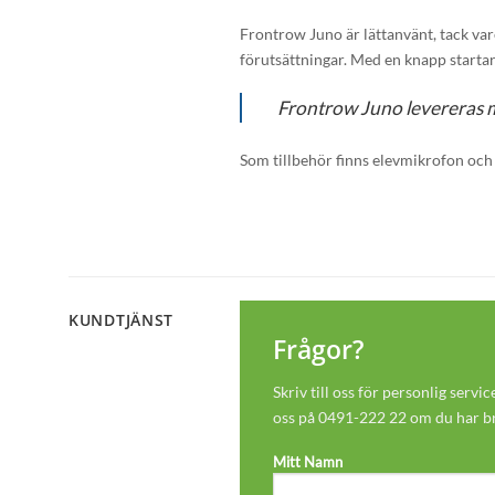
Frontrow Juno är lättanvänt, tack var
förutsättningar. Med en knapp starta
Frontrow Juno levereras 
Som tillbehör finns elevmikrofon och 
KUNDTJÄNST
Frågor?
Skriv till oss för personlig servic
oss på
0491-222 22
om du har b
Mitt Namn