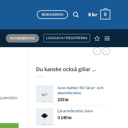
0
kr
0
BOKA DEMO
KUNDSERVICE
LOGGA IN / REGISTRERA
Du kanske också gillar …
Juno batteri för lärar- och
elevmikrofon
ljudmiljön
233
kr
Lärarmikrofon Juno
3 140
kr