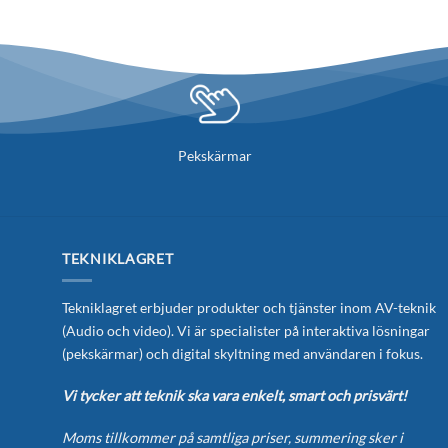
De
olika
alternativen
kan
väljas
på
produktsidan
Pekskärmar
TEKNIKLAGRET
Tekniklagret erbjuder produkter och tjänster inom AV-teknik
(Audio och video). Vi är specialister på interaktiva lösningar
(pekskärmar) och digital skyltning med användaren i fokus.
Vi tycker att teknik ska vara enkelt, smart och prisvärt!
Moms tillkommer på samtliga priser, summering sker i