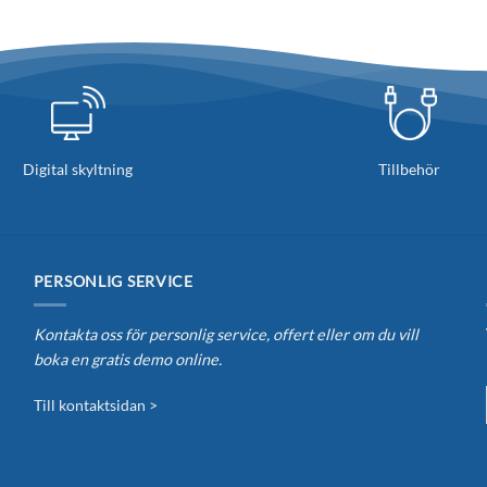
De
olika
alternativen
kan
väljas
på
produktsidan
Digital skyltning
Tillbehör
PERSONLIG SERVICE
Kontakta oss för personlig service, offert eller om du vill
boka en gratis demo online.
Till kontaktsidan >