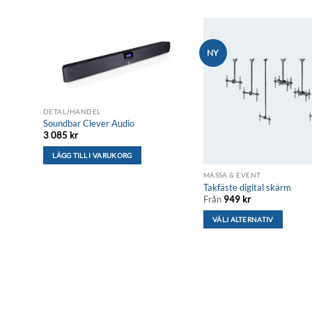
NY
till i
Lägg till i
L
listan
önskelistan
ön
DETALJHANDEL
Soundbar Clever Audio
3 085
kr
LÄGG TILL I VARUKORG
MÄSSA & EVENT
Takfäste digital skärm
Från
949
kr
VÄLJ ALTERNATIV
Den
här
produkten
har
flera
varianter.