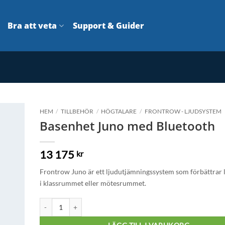
Bra att veta
Support & Guider
HEM
/
TILLBEHÖR
/
HÖGTALARE
/
FRONTROW - LJUDSYSTEM
Basenhet Juno med Bluetooth
till i
listan
13 175
kr
Frontrow Juno är ett ljudutjämningssystem som förbättrar 
i klassrummet eller mötesrummet.
Basenhet Juno med Bluetooth mängd