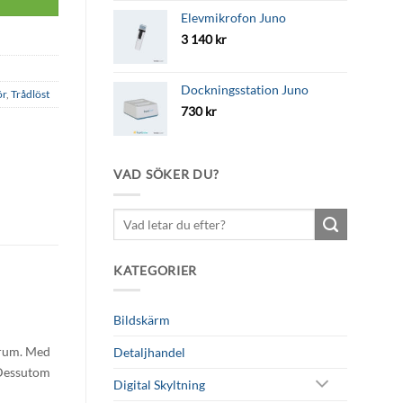
Elevmikrofon Juno
3 140
kr
Dockningsstation Juno
ör
,
Trådlöst
730
kr
VAD SÖKER DU?
Sök
efter:
KATEGORIER
Bildskärm
srum. Med
Detaljhandel
 Dessutom
Digital Skyltning