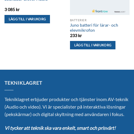
3 085
kr
LÄGG TILL I VARUKORG
BATTERIER
Juno batteri för lärar- och
elevmikrofon
233
kr
LÄGG TILL I VARUKORG
TEKNIKLAGRET
Tekniklagret erbjuder produkter och tjänster inom AV-teknik
(Audio och video). Vi är specialister på interaktiva lösningar
(pekskärmar) och digital skyltning med användaren i fokus.
Vi tycker att teknik ska vara enkelt, smart och prisvärt!