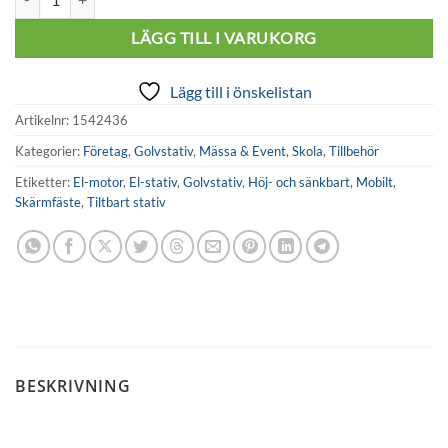
LÄGG TILL I VARUKORG
Lägg till i önskelistan
Artikelnr:
1542436
Kategorier:
Företag
,
Golvstativ
,
Mässa & Event
,
Skola
,
Tillbehör
Etiketter:
El-motor
,
El-stativ
,
Golvstativ
,
Höj- och sänkbart
,
Mobilt
,
Skärmfäste
,
Tiltbart stativ
BESKRIVNING