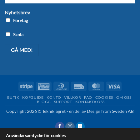
Nyhetsbrev
Företag
Skola
Stripe
American
Dinners
Invoice
MasterCard
Visa
Express
Club
BUTIK
KÖPGUIDE
KONTO
VILLKOR
FAQ
COOKIES
OM OSS
BLOGG
SUPPORT
KONTAKTA OSS
Copyright 2026 © Tekniklagret - en del av
Design from Sweden AB
Användarsamtycke för cookies