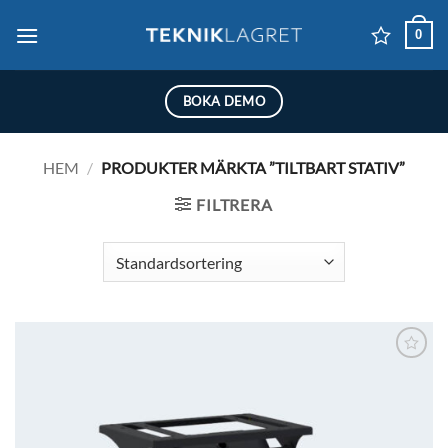
Skip
0
to
content
BOKA DEMO
HEM
/
PRODUKTER MÄRKTA ”TILTBART STATIV”
FILTRERA
Lägg till i
önskelistan