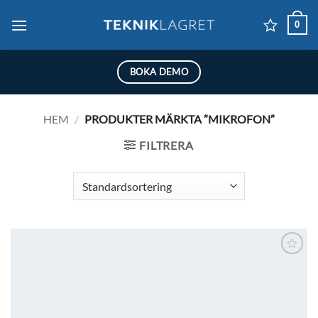
Skip
0
to
content
BOKA DEMO
HEM
/
PRODUKTER MÄRKTA ”MIKROFON”
FILTRERA
Lägg till i
önskelistan