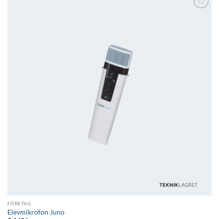
Lägg till i
önskelistan
FÖRETAG
Elevmikrofon Juno