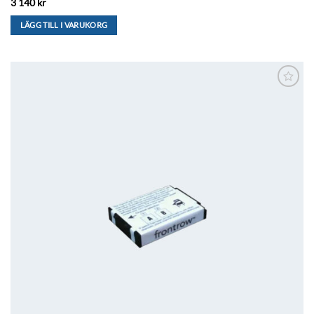
3 140
kr
LÄGG TILL I VARUKORG
Lägg till i
önskelistan