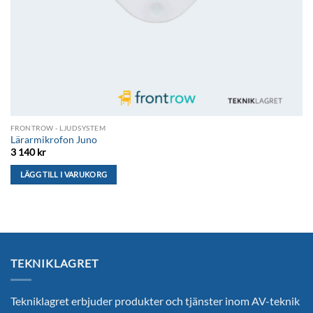
FRONTROW - LJUDSYSTEM
Lärarmikrofon Juno
3 140
kr
LÄGG TILL I VARUKORG
TEKNIKLAGRET
Tekniklagret erbjuder produkter och tjänster inom AV-teknik