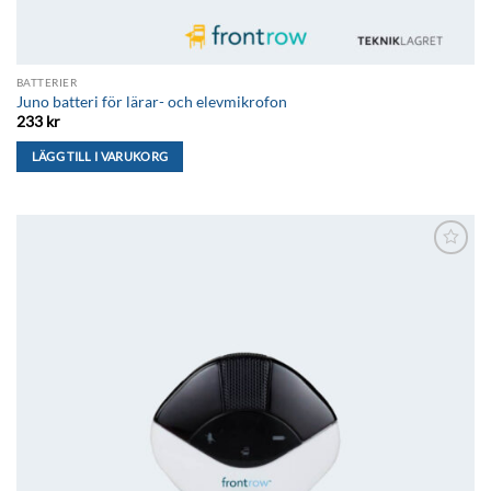
BATTERIER
Juno batteri för lärar- och elevmikrofon
233
kr
LÄGG TILL I VARUKORG
Lägg till i
önskelistan