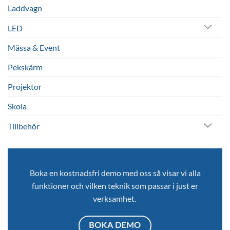
Laddvagn
LED
Mässa & Event
Pekskärm
Projektor
Skola
Tillbehör
Boka en kostnadsfri demo med oss så visar vi alla
funktioner och vilken teknik som passar i just er
verksamhet.
BOKA DEMO