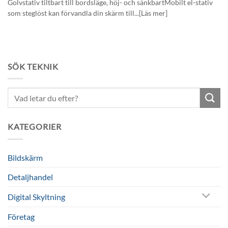
Golvstativ tiltbart till bordsläge, höj- och sänkbartMobilt el-stativ
som steglöst kan förvandla din skärm till...[Läs mer]
SÖK TEKNIK
Sök
efter:
KATEGORIER
Bildskärm
Detaljhandel
Digital Skyltning
Företag