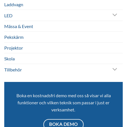
Laddvagn
LED
Mässa & Event
Pekskärm
Projektor
Skola
Tillbehör
Boka en kostnadsfri demo med oss så visar vi alla
funktioner och vilken teknik som passar i just er
verksamhet.
BOKA DEMO