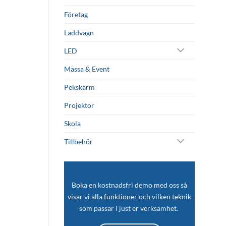
Företag
Laddvagn
LED
Mässa & Event
Pekskärm
Projektor
Skola
Tillbehör
Boka en kostnadsfri demo med oss så
visar vi alla funktioner och vilken teknik
som passar i just er verksamhet.