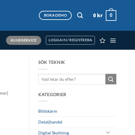
0
kr
0
BOKA DEMO
KUNDSERVICE
LOGGA IN / REGISTRERA
SÖK TEKNIK
Sök
efter:
 mer]
KATEGORIER
Bildskärm
Detaljhandel
Digital Skyltning