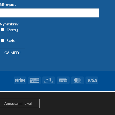
Min e-post
Nyhetsbrev
Företag
Skola
Stripe
American
Dinners
Invoice
MasterCard
Visa
Express
Club
Anpassa mina val