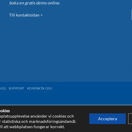
boka en gratis demo online.
Till kontaktsidan >
OGG
SUPPORT
KONTAKTA OSS
okies
bplatsupplevelse använder vi cookies och
Acceptera
r statistiska och marknadsföringsändamål.
and
Terms of Service
apply.
ll att webbplatsen fungerar korrekt.