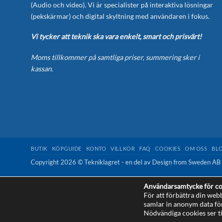
(Audio och video). Vi är specialister på interaktiva lösningar
(pekskärmar) och digital skyltning med användaren i fokus.
Vi tycker att teknik ska vara enkelt, smart och prisvärt!
Moms tillkommer på samtliga priser, summering sker i
kassan.
BUTIK
KÖPGUIDE
KONTO
VILLKOR
FAQ
COOKIES
OM OSS
BL
Copyright 2026 © Tekniklagret - en del av
Design from Sweden AB
Användarsamtycke för co
För att förbättra din web
samlar in anonym data fö
This site is protected by reCAPTCHA and the Google
Privacy Policy
Nödvändiga cookies ser ti