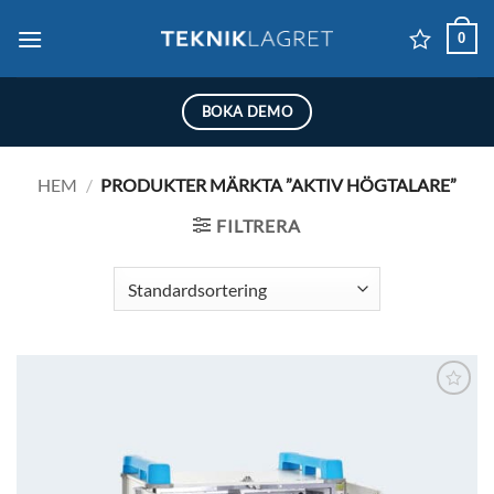
Skip
0
to
content
BOKA DEMO
HEM
/
PRODUKTER MÄRKTA ”AKTIV HÖGTALARE”
FILTRERA
Lägg till i
önskelistan