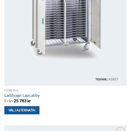
FÖRETAG
Laddvagn Lapcabby
Från
25 783
kr
VÄLJ ALTERNATIV
Den
här
produkten