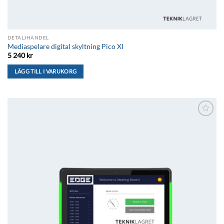
DETALJHANDEL
Mediaspelare digital skyltning Pico XI
5 240
kr
LÄGG TILL I VARUKORG
Lägg till i
önskelistan