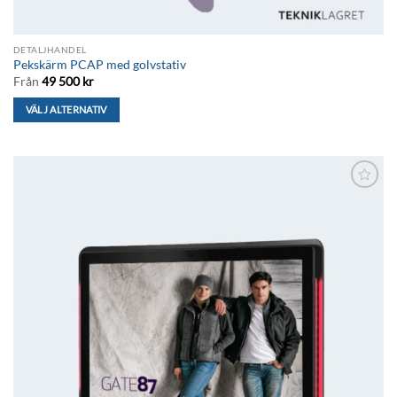
DETALJHANDEL
Pekskärm PCAP med golvstativ
Från
49 500
kr
VÄLJ ALTERNATIV
Den
här
produkten
har
Lägg till i
flera
önskelistan
varianter.
De
olika
alternativen
kan
väljas
på
produktsidan