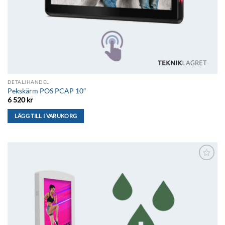
DETALJHANDEL
Pekskärm POS PCAP 10″
6 520
kr
LÄGG TILL I VARUKORG
Lägg till i
önskelistan