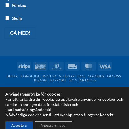
Företag
Skola
Stripe
American
Dinners
Invoice
MasterCard
Visa
Express
Club
BUTIK
KÖPGUIDE
KONTO
VILLKOR
FAQ
COOKIES
OM OSS
BLOGG
SUPPORT
KONTAKTA OSS
Copyright 2026 © Tekniklagret - en del av
Design from Sweden AB
Användarsamtycke för cookies
För att förbättra din webbplatsupplevelse använder vi cookies och
samlar in anonym data för statistiska och
marknadsföringsändamål.
Nödvändiga cookies ser till att webbplatsen fungerar korrekt.
This site is protected by reCAPTCHA and the Google
Privacy Policy
Acceptera
Anpassa mina val
and
Terms of Service
apply.