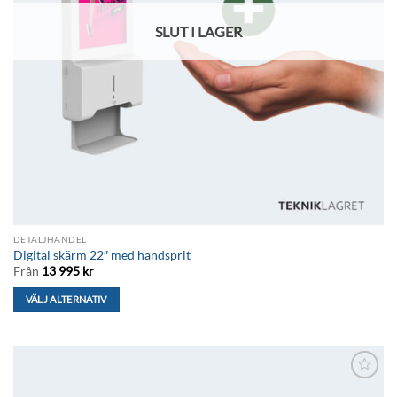
SLUT I LAGER
DETALJHANDEL
Digital skärm 22″ med handsprit
Från
13 995
kr
VÄLJ ALTERNATIV
Den
här
produkten
har
Lägg till i
flera