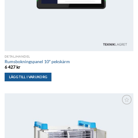
DETALJHANDEL
Rumsbokningspanel 10″ pekskärm
6 427
kr
LÄGG TILL I VARUKORG
Lägg till i
önskelistan