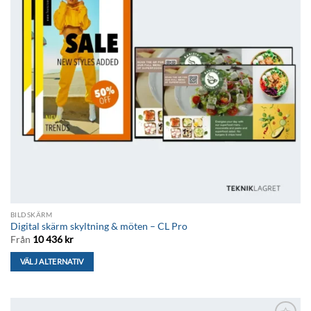
BILDSKÄRM
Digital skärm skyltning & möten – CL Pro
Från
10 436
kr
VÄLJ ALTERNATIV
Den
här
produkten