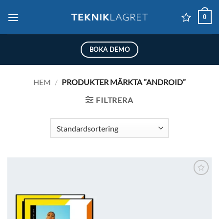
Skip
0
to
content
BOKA DEMO
HEM
/
PRODUKTER MÄRKTA ”ANDROID”
FILTRERA
Lägg till i
önskelistan