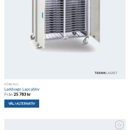
FÖRETAG
Laddvagn Lapcabby
Från
25 783
kr
VÄLJ ALTERNATIV
Den
här
produkten
har