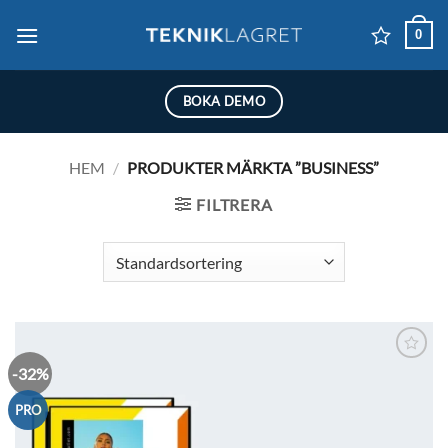
Skip
0
to
content
BOKA DEMO
HEM
/
PRODUKTER MÄRKTA ”BUSINESS”
FILTRERA
-32%
Lägg till i
önskelistan
PRO