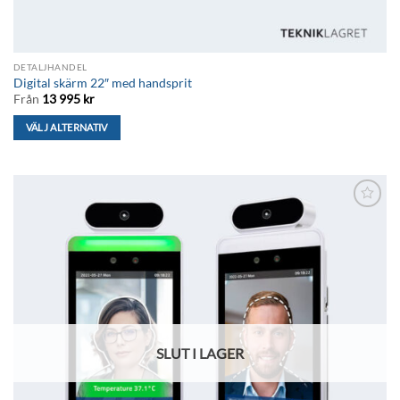
DETALJHANDEL
Digital skärm 22″ med handsprit
Från
13 995
kr
VÄLJ ALTERNATIV
Den
här
produkten
har
Lägg till i
flera
önskelistan
varianter.
De
olika
alternativen
kan
väljas
SLUT I LAGER
på
produktsidan