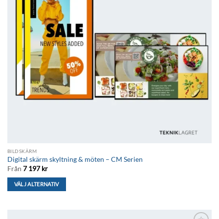
BILDSKÄRM
Digital skärm skyltning & möten – CM Serien
Från
7 197
kr
VÄLJ ALTERNATIV
Den
här
produkten