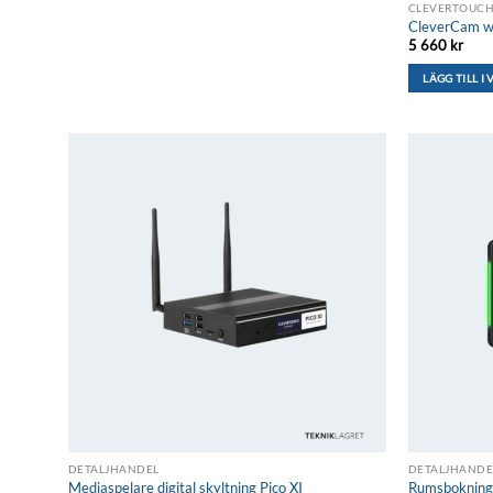
CLEVERTOUC
CleverCam 
5 660
kr
LÄGG TILL I
Lägg till i
önskelistan
DETALJHANDEL
DETALJHANDE
Mediaspelare digital skyltning Pico XI
Rumsbokning