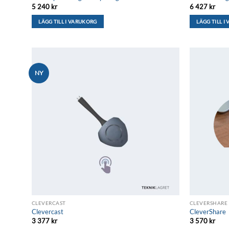
5 240
kr
6 427
kr
LÄGG TILL I VARUKORG
LÄGG TILL I
NY
Lägg till i
önskelistan
CLEVERCAST
CLEVERSHARE
Clevercast
CleverShare
3 377
kr
3 570
kr