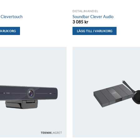
kan
väljas
H
DETALJHANDEL
på
 Clevertouch
Soundbar Clever Audio
produktsidan
3 085
kr
 VARUKORG
LÄGG TILL I VARUKORG
Lägg till i
önskelistan