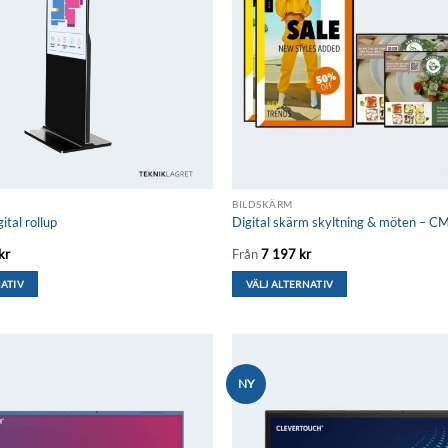
BILDSKÄRM
tal rollup
Digital skärm skyltning & möten – CM
kr
Från
7 197
kr
NATIV
VÄLJ ALTERNATIV
Den
här
produkten
har
NY
flera
Lägg till i
önskelistan
varianter.
De
olika