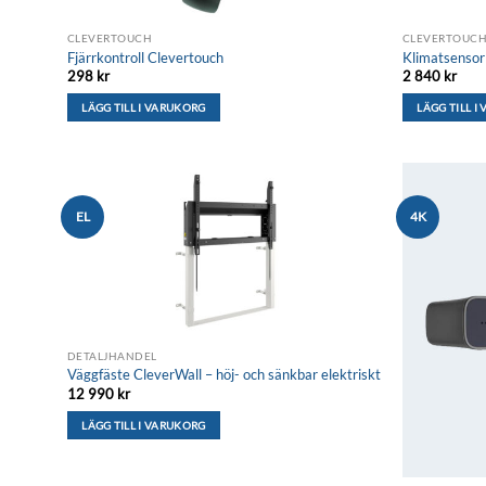
kan
väljas
CLEVERTOUCH
CLEVERTOUC
på
Fjärrkontroll Clevertouch
Klimatsensor
produktsidan
298
kr
2 840
kr
LÄGG TILL I VARUKORG
LÄGG TILL I
EL
4K
Lägg till i
önskelistan
DETALJHANDEL
Väggfäste CleverWall – höj- och sänkbar elektriskt
12 990
kr
LÄGG TILL I VARUKORG