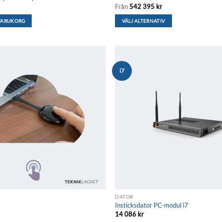
Från
542 395
kr
 VARUKORG
VÄLJ ALTERNATIV
Den
här
produkten
har
i7
flera
Lägg till i
önskelistan
varianter.
De
olika
alternativen
kan
väljas
på
produktsidan
DATOR
Insticksdator PC-modul i7
14 086
kr