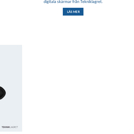
digitala skärmar från Tekniklagret.
LÄS MER
Lägg till i
önskelistan