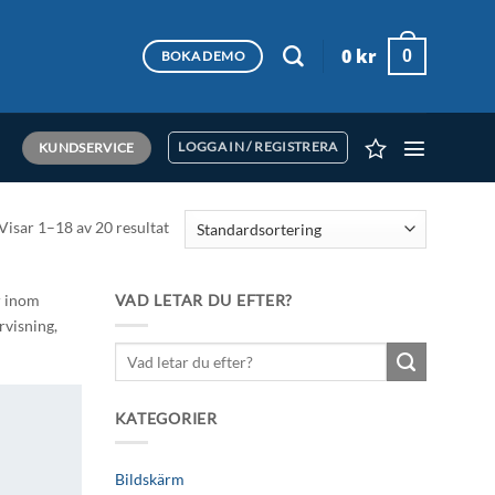
0
kr
0
BOKA DEMO
KUNDSERVICE
LOGGA IN / REGISTRERA
Visar 1–18 av 20 resultat
r inom
VAD LETAR DU EFTER?
rvisning,
Sök
efter:
KATEGORIER
Lägg till i
önskelistan
Bildskärm