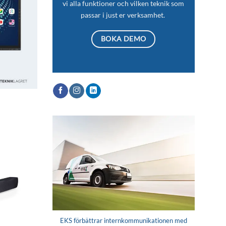
vi alla funktioner och vilken teknik som
passar i just er verksamhet.
BOKA DEMO
Lägg till i
önskelistan
EKS förbättrar internkommunikationen med