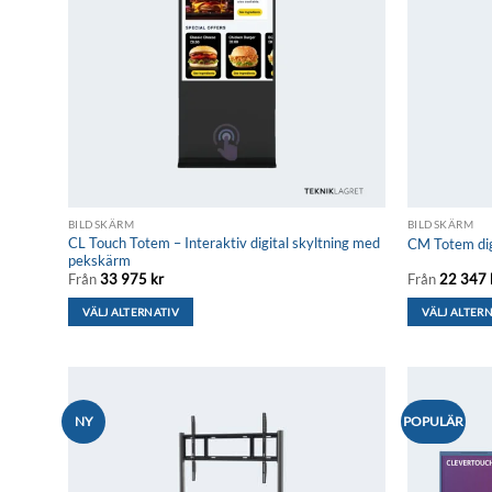
BILDSKÄRM
BILDSKÄRM
CL Touch Totem – Interaktiv digital skyltning med
CM Totem digi
pekskärm
Från
33 975
kr
Från
22 347
VÄLJ ALTERNATIV
VÄLJ ALTER
Den
Den
här
här
produkten
produkten
har
har
NY
POPULÄR
flera
flera
Lägg till i
önskelistan
varianter.
varianter.
De
De
olika
olika