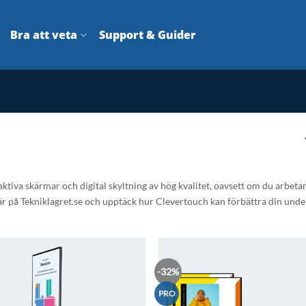
Bra att veta
Support & Guider
ktiva skärmar och digital skyltning av hög kvalitet, oavsett om du arbeta
 här på Tekniklagret.se och upptäck hur Clevertouch kan förbättra din unde
-32%
Lägg till i
önskelistan
PRO