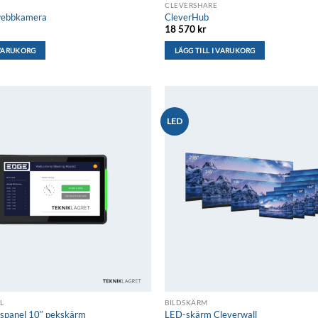
H
CLEVERSHARE
webbkamera
CleverHub
18 570
kr
 VARUKORG
LÄGG TILL I VARUKORG
LED
Lägg till i
önskelistan
L
BILDSKÄRM
spanel 10″ pekskärm
LED-skärm Cleverwall