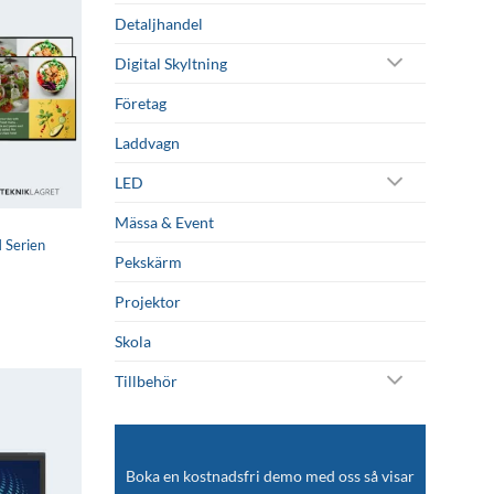
Detaljhandel
Digital Skyltning
Företag
Laddvagn
LED
Mässa & Event
 Serien
Pekskärm
Projektor
Skola
Tillbehör
Lägg till i
önskelistan
Boka en kostnadsfri demo med oss så visar