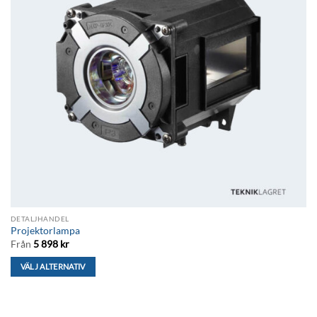
DETALJHANDEL
Projektorlampa
Från
5 898
kr
VÄLJ ALTERNATIV
Den
här
produkten