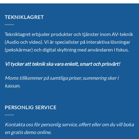
har
flera
TEKNIKLAGRET
varianter.
De
olika
Tekniklagret erbjuder produkter och tjänster inom AV-teknik
alternativen
(Audio och video). Vi är specialister på interaktiva lösningar
kan
(pekskärmar) och digital skyltning med användaren i fokus.
väljas
på
Vi tycker att teknik ska vara enkelt, smart och prisvärt!
produktsidan
Moms tillkommer på samtliga priser, summering sker i
kassan.
PERSONLIG SERVICE
Kontakta oss för personlig service, offert eller om du vill boka
en gratis demo online.