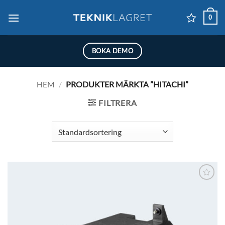
Skip
0
to
content
BOKA DEMO
HEM
/
PRODUKTER MÄRKTA ”HITACHI”
FILTRERA
Lägg till i
önskelistan