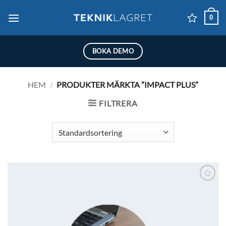
Skip
0
to
content
BOKA DEMO
HEM
/
PRODUKTER MÄRKTA ”IMPACT PLUS”
FILTRERA
Lägg till i
önskelistan