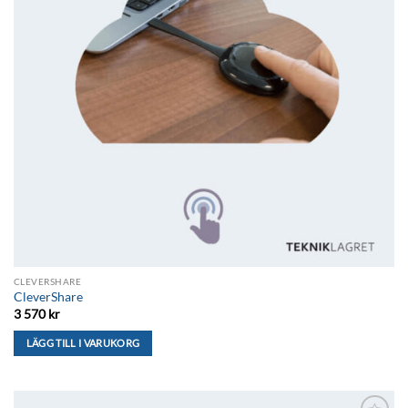
CLEVERSHARE
CleverShare
3 570
kr
LÄGG TILL I VARUKORG