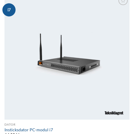
Lägg till i
i7
önskelistan
DATOR
Insticksdator PC-modul i7