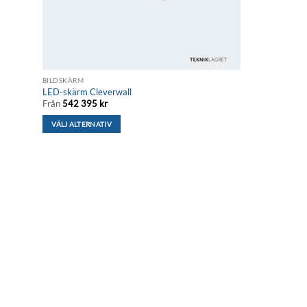
BILDSKÄRM
LED-skärm Cleverwall
Från
542 395
kr
VÄLJ ALTERNATIV
Den
här
produkten
har
flera
varianter.
De
olika
alternativen
kan
väljas
på
produktsidan