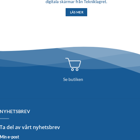
digitala skärmar från Tekniklagret.
LÄS MER
Se butiken
NYHETSBREV
Ta del av vårt nyhetsbrev
Min e-post