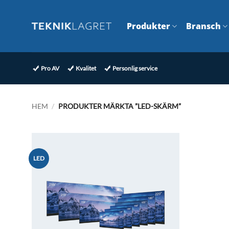
Skip
to
Produkter
Bransch
content
Pro AV
Kvalitet
Personlig service
HEM
/
PRODUKTER MÄRKTA ”LED-SKÄRM”
LED
Lägg till i
önskelistan