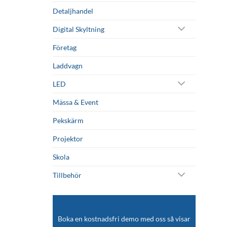
Detaljhandel
Digital Skyltning
Företag
Laddvagn
LED
Mässa & Event
Pekskärm
Projektor
Skola
Tillbehör
Boka en kostnadsfri demo med oss så visar