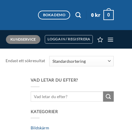
0
kr
0
BOKA DEMO
KUNDSERVICE
LOGGA IN / REGISTRERA
Endast ett sökresultat
VAD LETAR DU EFTER?
Sök
efter:
KATEGORIER
Bildskärm