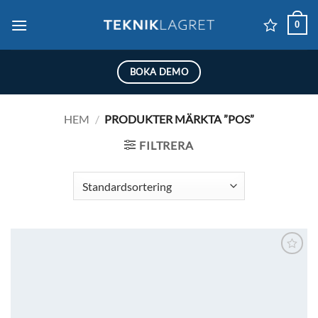
Skip
0
to
content
BOKA DEMO
HEM
/
PRODUKTER MÄRKTA ”POS”
FILTRERA
Lägg till i
önskelistan