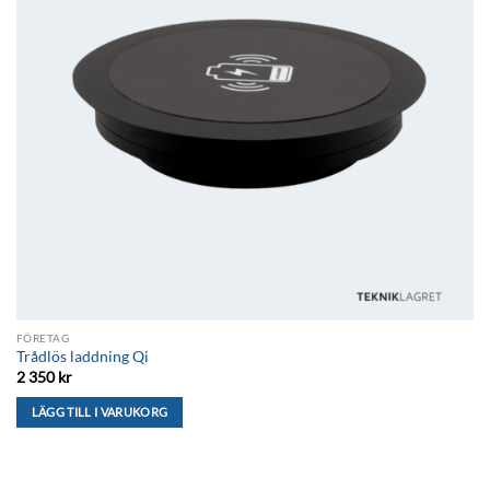
FÖRETAG
Trådlös laddning Qi
2 350
kr
LÄGG TILL I VARUKORG