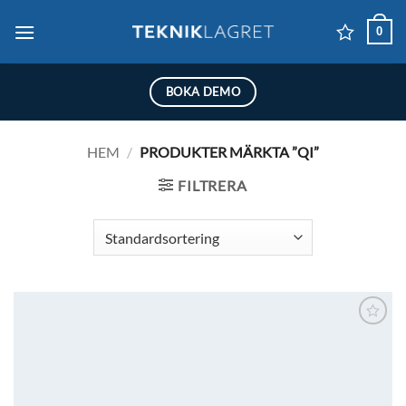
Skip
0
to
content
BOKA DEMO
HEM
/
PRODUKTER MÄRKTA ”QI”
FILTRERA
Lägg till i
önskelistan