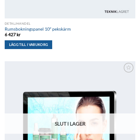
DETALJHANDEL
Rumsbokningspanel 10″ pekskärm
6 427
kr
LÄGG TILL I VARUKORG
Lägg till i
önskelistan
SLUT I LAGER