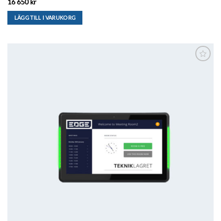
16 650
kr
LÄGG TILL I VARUKORG
Lägg till i
önskelistan