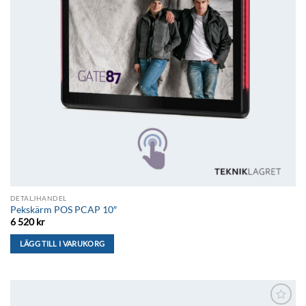
kan
väljas
på
produktsidan
DETALJHANDEL
Pekskärm POS PCAP 10″
6 520
kr
LÄGG TILL I VARUKORG