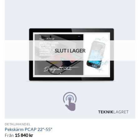
Lägg till i
önskelistan
SLUT I LAGER
DETALJHANDEL
Pekskärm PCAP 22″-55″
Från
15 840
kr