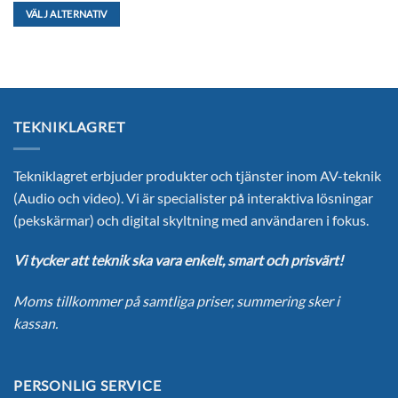
VÄLJ ALTERNATIV
Den
här
produkten
har
flera
TEKNIKLAGRET
varianter.
De
olika
Tekniklagret erbjuder produkter och tjänster inom AV-teknik
alternativen
(Audio och video). Vi är specialister på interaktiva lösningar
kan
(pekskärmar) och digital skyltning med användaren i fokus.
väljas
på
Vi tycker att teknik ska vara enkelt, smart och prisvärt!
produktsidan
Moms tillkommer på samtliga priser, summering sker i
kassan.
PERSONLIG SERVICE