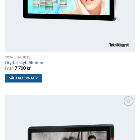
DETALJHANDEL
Digital skylt Slimline
Från
7 700
kr
VÄLJ ALTERNATIV
Den
här
produkten
har
Lägg till i
flera
önskelistan
varianter.
De
olika
alternativen