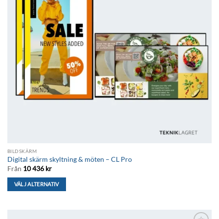
BILDSKÄRM
Digital skärm skyltning & möten – CL Pro
Från
10 436
kr
VÄLJ ALTERNATIV
Den
här
produkten