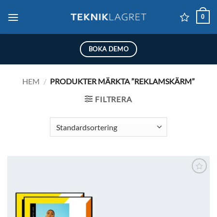
Skip
0
to
content
BOKA DEMO
HEM
/
PRODUKTER MÄRKTA ”REKLAMSKÄRM”
FILTRERA
Lägg till i
önskelistan