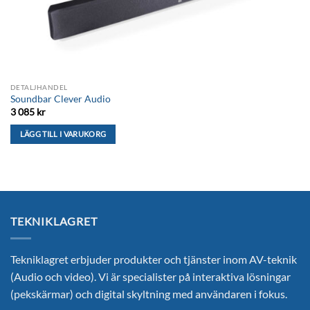
DETALJHANDEL
Soundbar Clever Audio
3 085
kr
LÄGG TILL I VARUKORG
TEKNIKLAGRET
Tekniklagret erbjuder produkter och tjänster inom AV-teknik
(Audio och video). Vi är specialister på interaktiva lösningar
(pekskärmar) och digital skyltning med användaren i fokus.