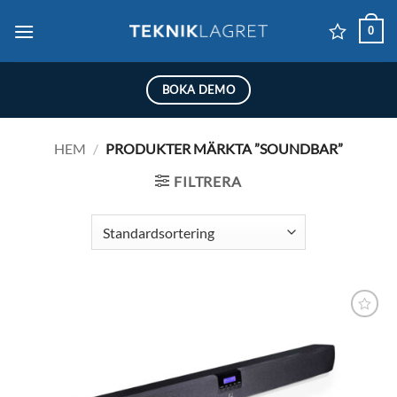
Skip
0
to
content
BOKA DEMO
HEM
/
PRODUKTER MÄRKTA ”SOUNDBAR”
FILTRERA
Lägg till i
önskelistan