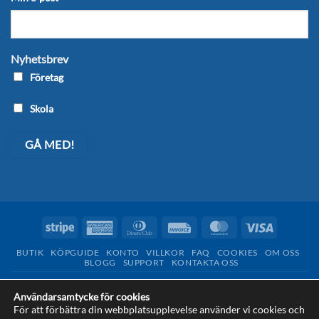
Nyhetsbrev
Företag
Skola
Stripe
American
Dinners
Invoice
MasterCard
Visa
Express
Club
BUTIK
KÖPGUIDE
KONTO
VILLKOR
FAQ
COOKIES
OM OSS
BLOGG
SUPPORT
KONTAKTA OSS
Copyright 2026 © Tekniklagret - en del av
Design from Sweden AB
Användarsamtycke för cookies
För att förbättra din webbplatsupplevelse använder vi cookies och