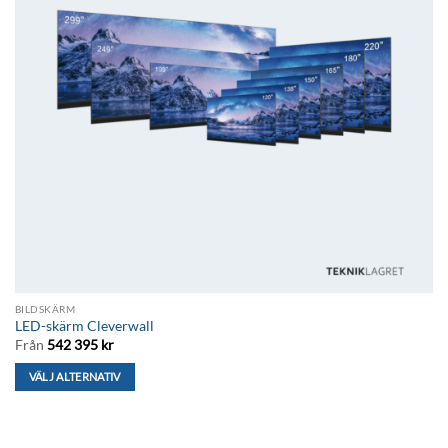
BILDSKÄRM
LED-skärm Cleverwall
Från
542 395
kr
VÄLJ ALTERNATIV
Den
här
produkten