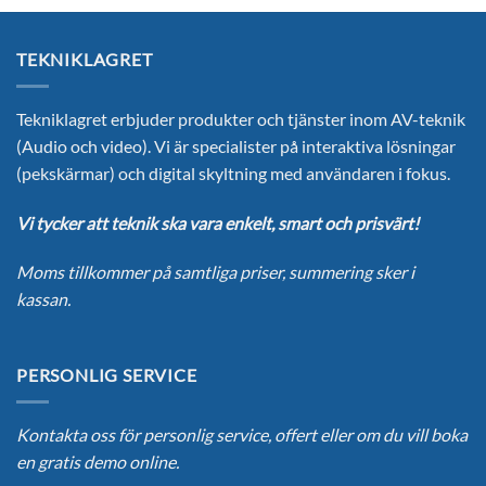
har
flera
TEKNIKLAGRET
varianter.
De
olika
Tekniklagret erbjuder produkter och tjänster inom AV-teknik
alternativen
(Audio och video). Vi är specialister på interaktiva lösningar
kan
(pekskärmar) och digital skyltning med användaren i fokus.
väljas
på
Vi tycker att teknik ska vara enkelt, smart och prisvärt!
produktsidan
Moms tillkommer på samtliga priser, summering sker i
kassan.
PERSONLIG SERVICE
Kontakta oss för personlig service, offert eller om du vill boka
en gratis demo online.