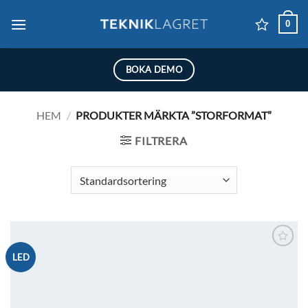
Skip
0
to
content
BOKA DEMO
HEM
/
PRODUKTER MÄRKTA ”STORFORMAT”
FILTRERA
Lägg till i
LED
önskelistan