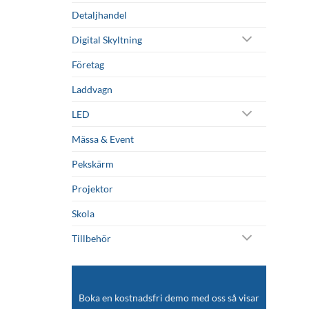
Detaljhandel
Digital Skyltning
Företag
Laddvagn
LED
Mässa & Event
Pekskärm
Projektor
Skola
Tillbehör
Boka en kostnadsfri demo med oss så visar