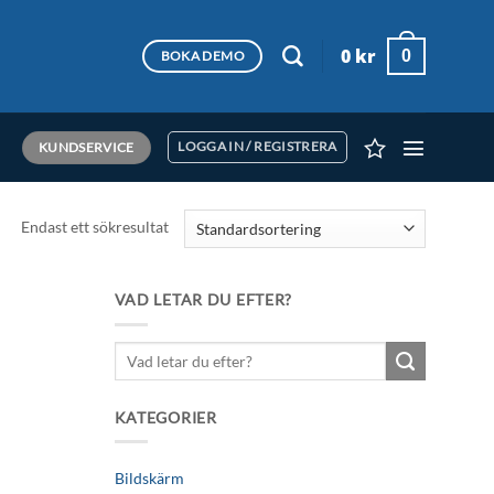
0
kr
0
BOKA DEMO
KUNDSERVICE
LOGGA IN / REGISTRERA
Endast ett sökresultat
VAD LETAR DU EFTER?
Sök
efter:
KATEGORIER
Bildskärm