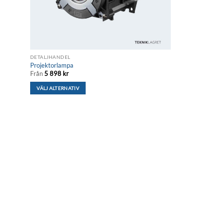
DETALJHANDEL
Projektorlampa
Från
5 898
kr
VÄLJ ALTERNATIV
Den
här
produkten
har
flera
varianter.
De
olika
alternativen
kan
väljas
på
produktsidan