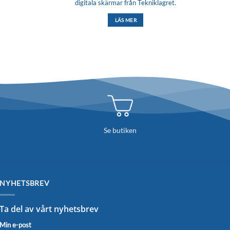
digitala skärmar från Tekniklagret.
LÄS MER
Se butiken
NYHETSBREV
Ta del av vårt nyhetsbrev
Min e-post