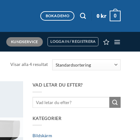
0
kr
0
BOKA DEMO
KUNDSERVICE
LOGGA IN / REGISTRERA
Visar alla 4 resultat
VAD LETAR DU EFTER?
Lägg till i
Sök
önskelistan
efter:
KATEGORIER
Bildskärm