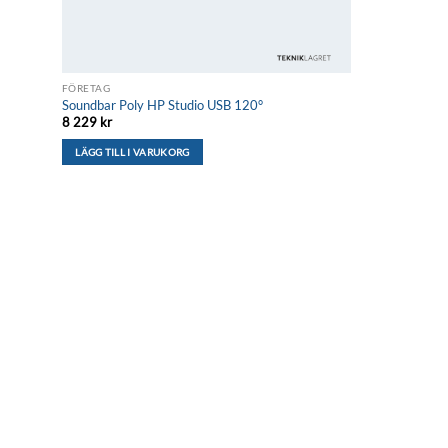
FÖRETAG
Soundbar Poly HP Studio USB 120°
8 229
kr
LÄGG TILL I VARUKORG