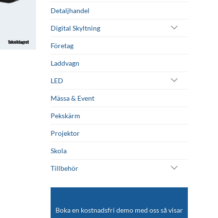
Detaljhandel
Digital Skyltning
Företag
Laddvagn
LED
Mässa & Event
Pekskärm
Projektor
Skola
Tillbehör
Boka en kostnadsfri demo med oss så visar