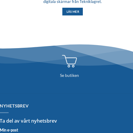
digitala skärmar från Tekniklagret.
LÄS MER
Se butiken
NYHETSBREV
Ta del av vårt nyhetsbrev
Min e-post