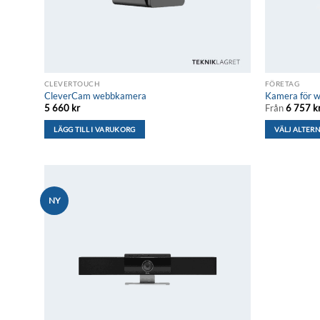
CLEVERTOUCH
FÖRETAG
CleverCam webbkamera
Kamera för 
5 660
kr
Från
6 757
k
LÄGG TILL I VARUKORG
VÄLJ ALTER
Den
här
produkten
har
NY
flera
Lägg till i
önskelistan
varianter.
De
olika
alternativen
kan
väljas
på
produktsidan