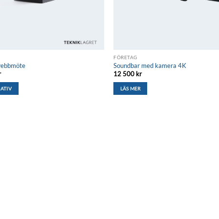
FÖRETAG
webbmöte
Soundbar med kamera 4K
r
12 500
kr
NATIV
LÄS MER