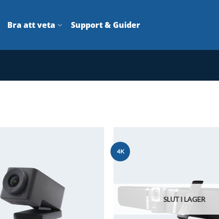
Bra att veta
Support & Guider
4K
Lägg till i
önskelistan
SLUT I LAGER