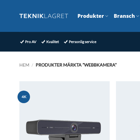
Skip
to
Produkter
Bransch
content
Pro AV
Kvalitet
Personlig service
HEM
/
PRODUKTER MÄRKTA ”WEBBKAMERA”
4K
Lägg till i
önskelistan