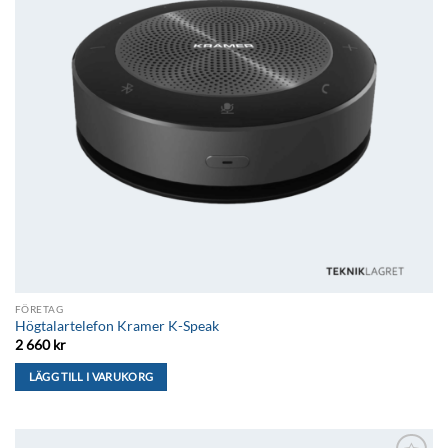
FÖRETAG
Högtalartelefon Kramer K-Speak
2 660
kr
LÄGG TILL I VARUKORG