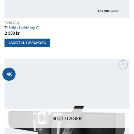
FÖRETAG
Trådlös laddning Qi
2 350
kr
LÄGG TILL I VARUKORG
Lägg till i
4K
önskelistan
SLUT I LAGER