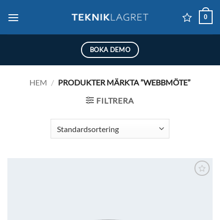
Skip
0
to
content
BOKA DEMO
HEM
/
PRODUKTER MÄRKTA ”WEBBMÖTE”
FILTRERA
Lägg till i
önskelistan