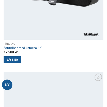
FÖRETAG
Soundbar med kamera 4K
12 500
kr
LÄS MER
Lägg till i
NY
önskelistan