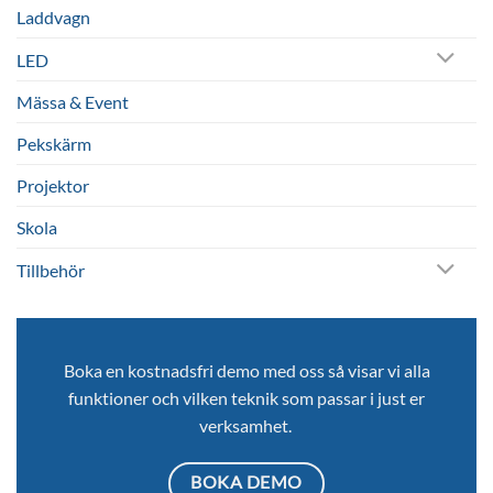
Laddvagn
LED
Mässa & Event
Pekskärm
Projektor
Skola
Tillbehör
Boka en kostnadsfri demo med oss så visar vi alla
funktioner och vilken teknik som passar i just er
verksamhet.
BOKA DEMO