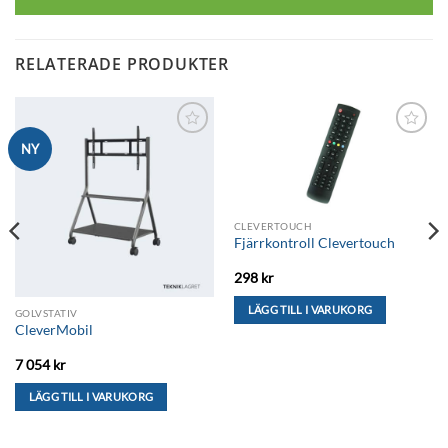
RELATERADE PRODUKTER
Lägg till i
Lägg till i
NY
önskelistan
önskelistan
CLEVERTOUCH
Fjärrkontroll Clevertouch
298
kr
LÄGG TILL I VARUKORG
GOLVSTATIV
CleverMobil
7 054
kr
LÄGG TILL I VARUKORG