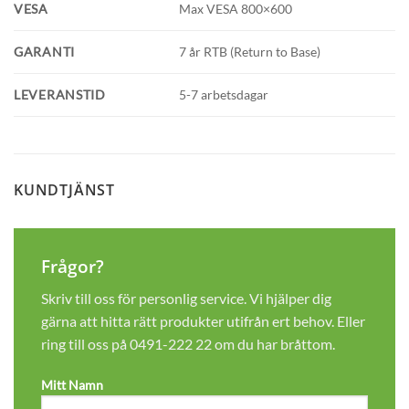
VESA
Max VESA 800×600
GARANTI
7 år RTB (Return to Base)
LEVERANSTID
5-7 arbetsdagar
KUNDTJÄNST
Frågor?
Skriv till oss för personlig service. Vi hjälper dig
gärna att hitta rätt produkter utifrån ert behov. Eller
ring till oss på
0491-222 22
om du har bråttom.
Mitt Namn