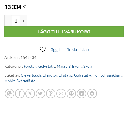
13 334
kr
Mobil skärmställning el-stativ mängd
LÄGG TILL I VARUKORG
Lägg till i önskelistan
Artikelnr:
1542434
Kategorier:
Företag
,
Golvstativ
,
Mässa & Event
,
Skola
Etiketter:
Clevertouch
,
El-motor
,
El-stativ
,
Golvstativ
,
Höj- och sänkbart
,
Mobilt
,
Skärmfäste