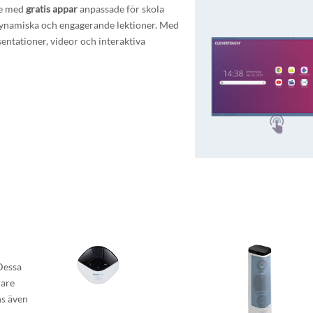
de med
gratis appar
anpassade för skola
a dynamiska och engagerande lektioner. Med
entationer, videor och interaktiva
 Dessa
rare
ns även