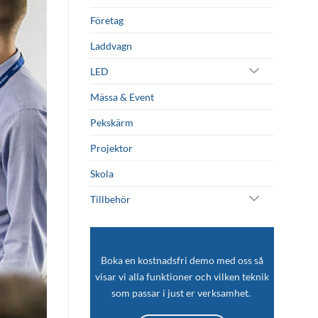
Företag
Laddvagn
LED
Mässa & Event
Pekskärm
Projektor
Skola
Tillbehör
Boka en kostnadsfri demo med oss så
visar vi alla funktioner och vilken teknik
som passar i just er verksamhet.