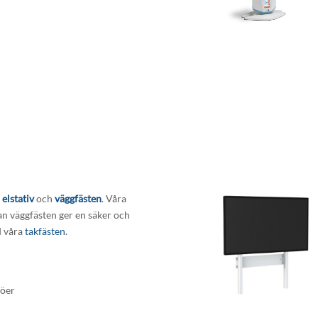
 elstativ
och
väggfästen
. Våra
dan väggfästen ger en säker och
d våra
takfästen
.
jöer