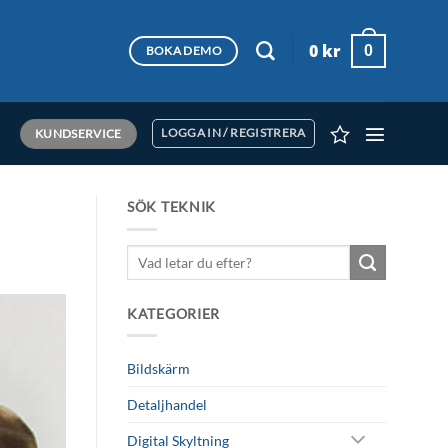
0
kr
0
BOKA DEMO
KUNDSERVICE
LOGGA IN / REGISTRERA
SÖK TEKNIK
Sök
efter:
KATEGORIER
Bildskärm
Detaljhandel
Digital Skyltning