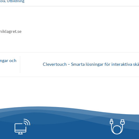
kola
,
Utbildning
.
niklagret.se
ingar och
Clevertouch – Smarta lösningar för interaktiva s