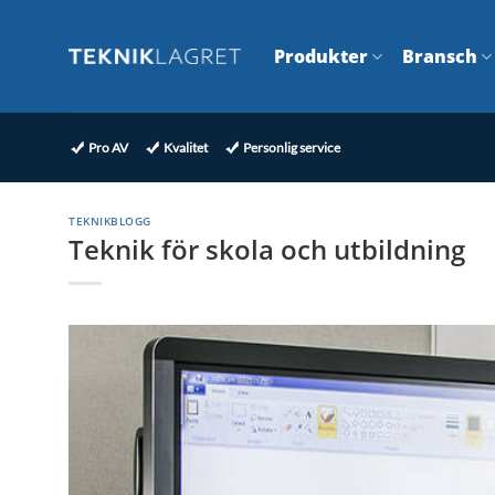
Skip
to
Produkter
Bransch
content
Pro AV
Kvalitet
Personlig service
TEKNIKBLOGG
Teknik för skola och utbildning